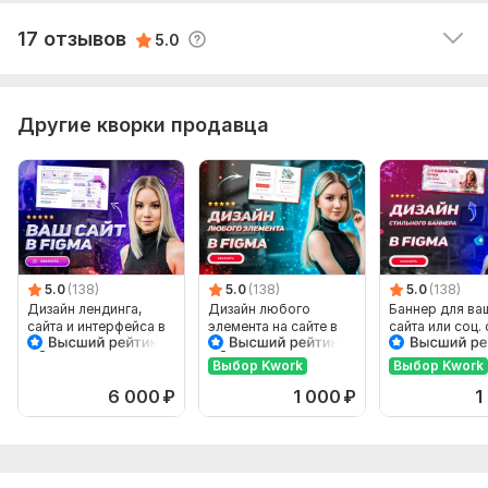
17 отзывов
5.0
Другие кворки продавца
5.0
(138)
5.0
(138)
5.0
(138)
Дизайн лендинга,
Дизайн любого
Баннер для ва
сайта и интерфейса в
элемента на сайте в
сайта или соц. 
Figma
Figma
Выбор Kwork
Выбор Kwork
6 000
₽
1 000
₽
1