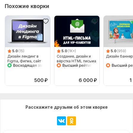
Похожие кворки
5.0
(15)
5.0
(1K+)
5.0
(959)
Дизайн лендинг в
Создание, дизайн и
Дизайн баннер
Figma, Фигма, сайт
вёрстка HTML письма
для рассылки под
ключ
500
₽
6 000
₽
1
Расскажите друзьям об этом кворке