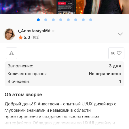
Рейтинги по критериям
i_AnastasiyaMit
Скорость
5
5.0
(162)
Качество
5
Коммуникация
5
66
17
0
Выполнение:
3 дня
Количество правок:
Не ограничено
5329937
10 дней назад
В очереди:
1
Задача была - разработать дизайн нескольких 
экранов мобильного приложения. Анастасия 
Об этом кворке
внимательно изучила ТЗ и мы обсудили все 
детали. Многие исполнители делают это 
Добрый день! Я Анастасия - опытный UI/UX дизайнер с
поверхностно и потом бывают сложности и 
глубокими знаниями и навыками в области
недопонимания. Сама работа выполнена 
проектирования и создания пользовательских
профессионально и в заданные сроки, а мелкие 
интерфейсов. Обладаю дипломами по UX/UI дизайну и
доработки были очень оперативно завершены. 