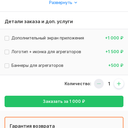
Развернуть
набрать портфолио на Kwork. Качество работы будет на
высоком уровне, несмотря на невысокую цену.
Знаю гайдлайны
Apple Human Interface
и
Google Material
Детали заказа и доп. услуги
Design
.
Как проходит процесс работы:
Дополнительный экран приложения
+1 000
₽
1.
Full research — провожу анализ целевой аудитории и
конкурентов, выявляю сильные и слабые стороны их
Логотип + иконка для агрегаторов
+1 500
₽
решений, нахожу ключевые боли пользователей. Создаю
Customer Journey Map (CJM), чтобы понять, как улучшить
Баннеры для агрегаторов
+500
₽
взаимодействие пользователя с приложением;
2.
User Flow — прорабатываю логику приложения и
создаю User Flow, чтобы определить, как пользователи
Количество:
будут перемещаться между экранами;
3.
Wireframe — прорисовываю схему, иллюстрирующую
Заказать за
1 000
₽
структуру сайта приложения и расположение элементов
интерфейса;
4.
Дизайн — разрабатываю визуальную составляющую
Гарантия возврата
приложения;