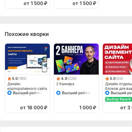
от 1 500
₽
от 1 500
₽
Похожие кворки
5.0
(185)
4.9
(226)
5.0
(94)
Дизайн
2 баннера
Дизайн отдель
корпоративного сайта
блоков для ва
для B2B, услуг и
сайта точечно,
производства
стиль, под вер
Выбор Kwork
от 18 000
₽
1 000
₽
от 3