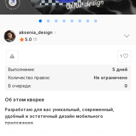
aksenia_design
5.0
(1)
1
Выполнение:
5 дней
Количество правок:
Не ограничено
В очереди:
0
Об этом кворке
Разработаю для вас уникальный, современный,
удобный и эстетичный дизайн мобильного
приложения.
*Указала такую стоимость т.к. для меня сейчас важно