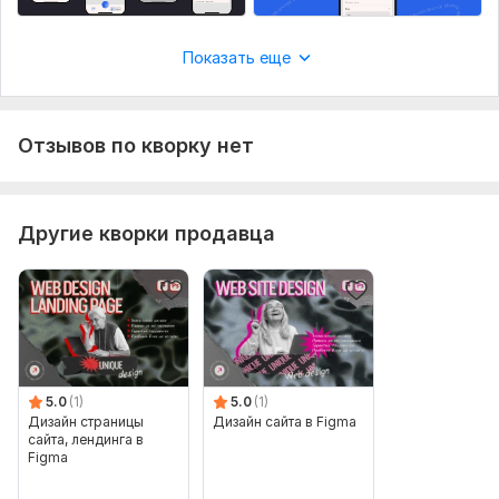
понятнее и лучше.
Показать еще
Фриланс услуга включает:
Прототип
Исходник
Отзывов по кворку нет
Анимация элементов
Количество страниц: 1
Срок выполнения:
5 дней
Другие кворки продавца
Вид:
Приложения
Уникальность:
Уникальный
Платформа:
Android,
iOS
Инструмент:
Adobe Illustrator,
Adobe Photoshop,
Figma
5.0
(1)
5.0
(1)
Дизайн страницы
Дизайн сайта в Figma
сайта, лендинга в
Figma