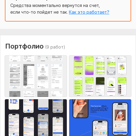
Средства моментально вернутся на счет,
5.
UI-Kit — создаю UI-Kit для разработчика и дальнейшего
если что-то пойдет не так.
Как это работает?
масштабирования и поддержки дизайна;
6.
Возможна разработка логотипа, иконки, а также
баннеров для App Store и Google Play (
дополнительно
);
7.
Бонус:
Вы получаете кликабельный прототип
Портфолио
(9 работ)
приложения со всеми анимациями и исходниками.
Нужно для заказа:
Подробно опишите, что вы желаете видеть в дизайне:
1.
ТЗ или наброски экранов (расположение элементов на
экране);
2.
Дополнительные материалы (фото, лого, тексты,
графика);
3.
Референсы (приложения которые вам нравятся и не
нравятся);
4.
Логотип если есть (желательно в svg)
5.
Другая важная информация, которая сделает работу