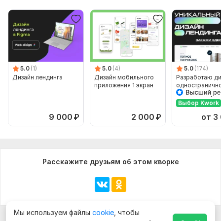
5.0
(1)
5.0
(4)
5.0
(174)
Дизайн лендинга
Дизайн мобильного
Разработаю ди
приложения 1 экран
одностраничн
сайта + Бонус
Выбор Kwork
9 000
₽
2 000
₽
от 3
Расскажите друзьям об этом кворке
Мы используем файлы
cookie
, чтобы