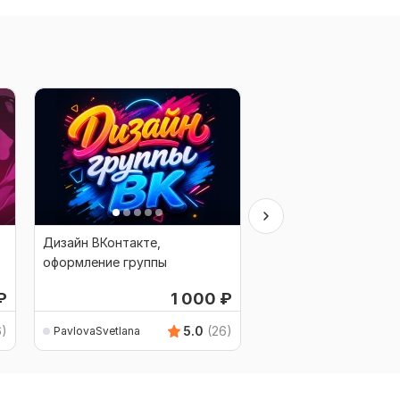
Дизайн ВКонтакте,
Отрисовка дизайн-м
оформление группы
сайта в PSD на осно
растрового дизайн-
₽
1 000
₽
6)
5.0
(26)
PavlovaSvetlana
PavlovaSvetlana