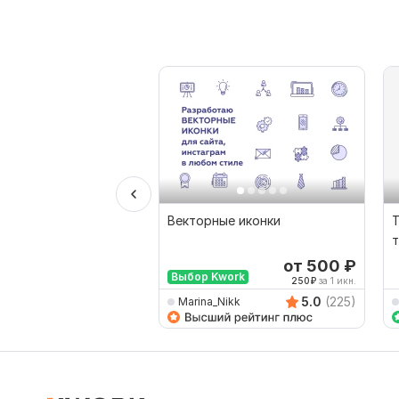
Векторные иконки
Т
т
от 500
₽
Выбор Kwork
250
₽
за 1 икн.
5.0
(225)
Marina_Nikk