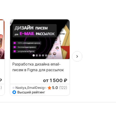
Разработка дизайна email-
Дизайн баннера быс
писем в Figma для рассылок
профессионально
₽
от 1 500
₽
4)
5.0
(122)
Nastya_EmailDesigner
Beaver_Company