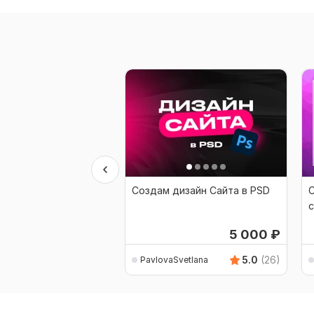
Создам дизайн Сайта в PSD
С
с
5 000
₽
5.0
(26)
PavlovaSvetlana