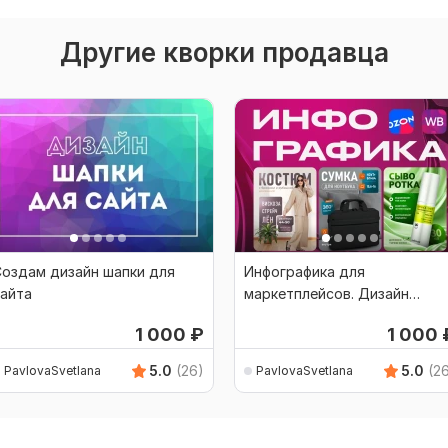
Другие кворки продавца
оздам дизайн шапки для
Инфографика для
айта
маркетплейсов. Дизайн
карточки товара
1 000
₽
1 000
5.0
(26)
5.0
(2
PavlovaSvetlana
PavlovaSvetlana