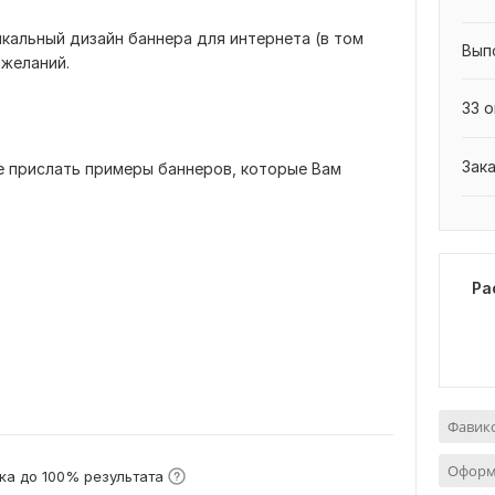
кальный дизайн баннера для интернета (в том
Вып
ожеланий.
33 о
Зак
 прислать примеры баннеров, которые Вам
Ра
Фавико
Оформ
ка до 100% результата