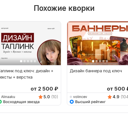
Похожие кворки
аплинк под ключ: дизайн +
Дизайн баннера под ключ
ексты + верстка
от 2 500
₽
от 500
5.0
(10)
4.9
(10
Alinaaku
volincev