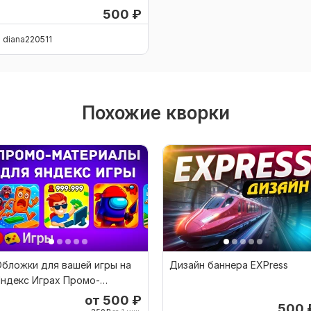
500
₽
diana220511
Похожие кворки
бложки для вашей игры на
Дизайн баннера EXPress
ндекс Играх Промо-
материалы
от 500
₽
500