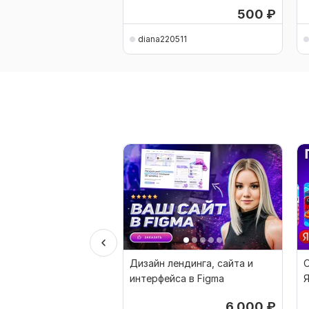
500
₽
diana220511
Дизайн лендинга, сайта и
О
интерфейса в Figma
Я
6 000
₽