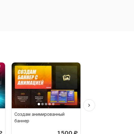
Создам анимированный
Нарисую модный ба
баннер
₽
1 500
₽