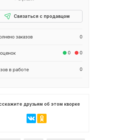
Связаться с продавцом
олнено заказов
0
0
0
 оценок
0
азов в работе
сскажите друзьям об этом кворке