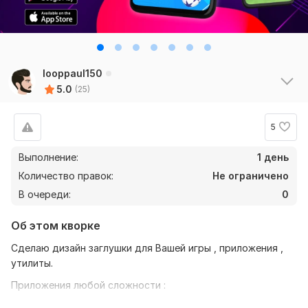
looppaul150
5.0
(25)
5
Выполнение:
1 день
Количество правок:
Не ограничено
В очереди:
0
Об этом кворке
Сделаю дизайн заглушки для Вашей игры , приложения ,
утилиты.
Приложения любой сложности :
Пишите лично и всё обсудим .