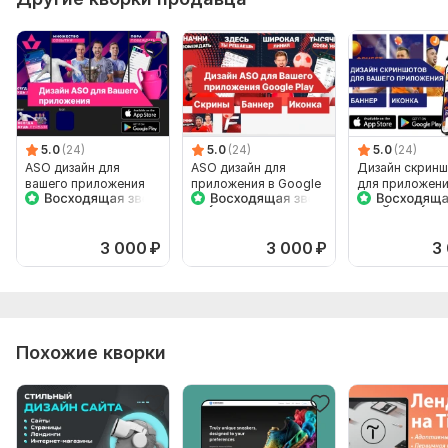
5.0
(24)
5.0
(24)
5.0
(24)
ASO дизайн для
ASO дизайн для
Дизайн скрин
вашего приложения
приложения в Google
для приложени
Play
Google Play и 
Store
3 000
₽
3 000
₽
3
Похожие кворки