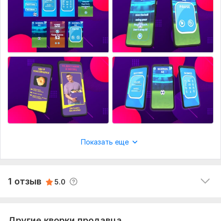
1
0
Carliones
2 года назад
C
Показать еще
Спасибо большое. Найдены очень креативные 
решения для перерисовки сушествуюшего 
приложения. Каждое пожелание учтено, на 
1 отзыв
5.0
каждый вопрос получен ответ. Рекомендую.
Другие кворки продавца