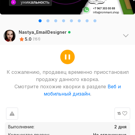
Nastya_EmailDesigner
5.0
(151)
К сожалению, продавец временно приостановил
продажу данного кворка.
Смотрите похожие кворки в разделе
Веб и
мобильный дизайн
.
Рейтинги по критериям
Скорость
5
Качество
5
15
Коммуникация
5
Выполнение:
2 дня
20
0
Количество правок:
Не ограничено