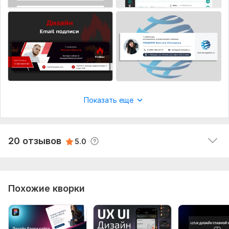
Читать
Ответ продавца
balasserg
11 месяцев назад
B
Отличная работа. Заказывал 2 варианта эл. 
подписи, а получил аж 8 (! ) качественных, 
продуманных, соответствующих стилистике. 
Обращайтесь смело!
Показать еще
Благодарю
Читать
Ответ продавца
20 отзывов
5.0
Похожие кворки