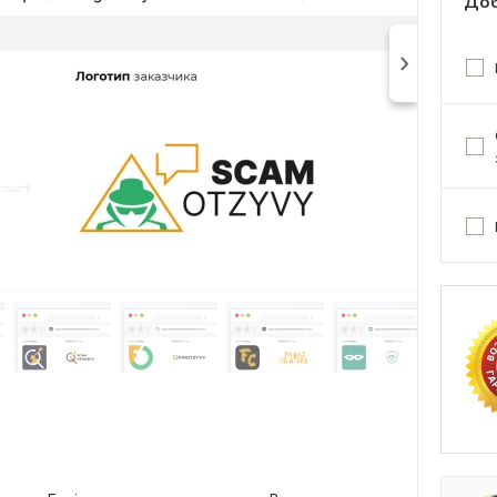
Доб
F
Отз