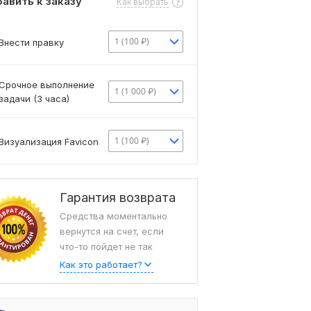
авить к заказу
Как выбрать
1 (100 ₽)
Внести правку
Срочное выполнение
1 (1 000 ₽)
задачи (3 часа)
1 (100 ₽)
Визуализация Favicon
ыв от Flai,
Гарантия возврата
Средства моментально
вернутся на счет, если
что-то пойдет не так
Как это работает?