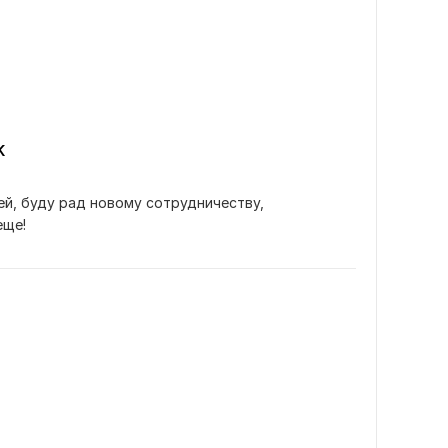
K
й, буду рад новому сотрудничеству, 
еще!