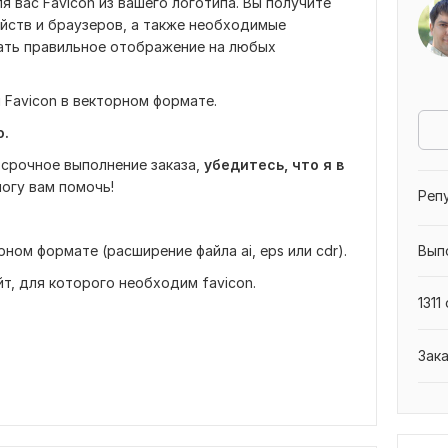
я вас Favicon из вашего логотипа. Вы получите
ойств и браузеров, а также необходимые
ать правильное отображение на любых
Favicon в векторном формате.
о.
 срочное выполнение заказа,
убедитесь, что я в
могу вам помочь!
Реп
рном формате (расширение файла ai, eps или cdr).
Вып
йт, для которого необходим favicon.
1311
Зак