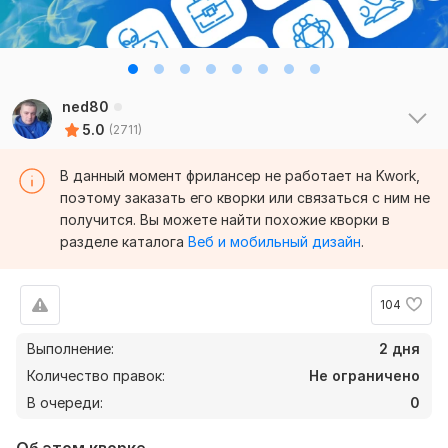
ned80
Посмотрите
5.0
(2711)
другие
примеры
В данный момент фрилансер не работает на Kwork,
поэтому заказать его кворки или связаться с ним не
работ
получится. Вы можете найти похожие кворки в
в
профиле
разделе каталога
Веб и мобильный дизайн
.
ned80
104
Выполнение:
2 дня
Количество правок:
Не ограничено
В очереди:
0
Об этом кворке