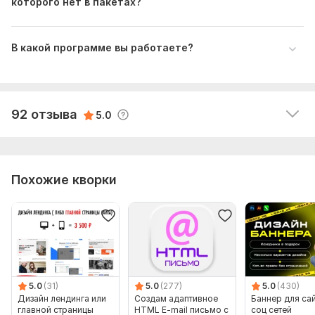
которого нет в пакетах?
В какой программе вы работаете?
sarzamastsev
5 месяцев назад
S
Заказывали иконки для сайта. Все отлично!
Читать
Ответ продавца
92 отзыва
5.0
Похожие кворки
5.0
(31)
5.0
(277)
5.0
(430)
Дизайн лендинга или
Создам адаптивное
Баннер для сай
главной страницы
HTML E-mail письмо с
соц сетей