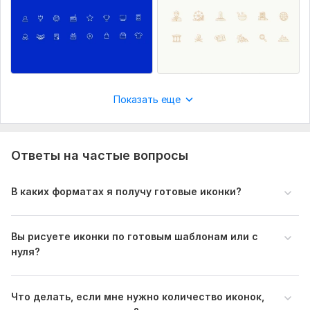
приложение, печать)
Вид:
Иконки и фавиконы
artidi
4 месяца назад
A
Элемент дизайна:
Иконки
Нет отзыва
Объем услуги в кворке:
2 иконки
Показать еще
Ответы на частые вопросы
В каких форматах я получу готовые иконки?
dom-535
5 месяцев назад
D
Нет отзыва
Вы рисуете иконки по готовым шаблонам или с
нуля?
Что делать, если мне нужно количество иконок,