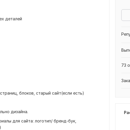
ех деталей
Реп
в
Вып
73 о
Зак
и страниц, блоков, старый сайт(если есть)
льно дизайна.
Ра
алы для сайта: логотип/ бренд-бук,
)