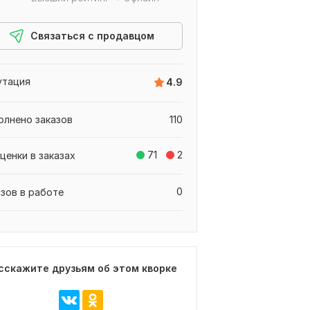
Связаться с продавцом
утация
4.9
олнено заказов
110
71
2
ценки в заказах
0
азов в работе
сскажите друзьям об этом кворке