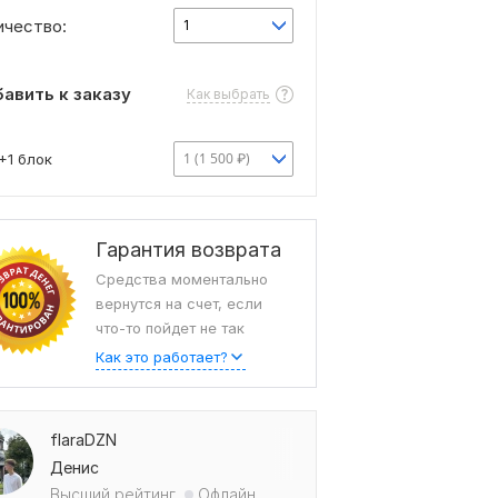
ичество:
1
авить к заказу
Как выбрать
1 (1 500 ₽)
+1 блок
Гарантия возврата
Средства моментально
вернутся на счет, если
что-то пойдет не так
Как это работает?
flaraDZN
Денис
Высший рейтинг
Офлайн