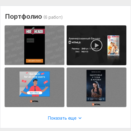
- Текст;
- Логотип (желательно в векторе)
Портфолио
(6 работ)
- Размеры баннера (в пикселях) и тех. требования
площадки
- Фото/картинки товаров
- Пожелания по дизайну/анимации (возможно какие-то
понравившиеся примеры)
Фриланс услуга включает:
Исходники
Для рекламы в соц. сетях
Количество: 1
Срок выполнения:
1 день
Вид:
Анимированный баннер
Показать еще