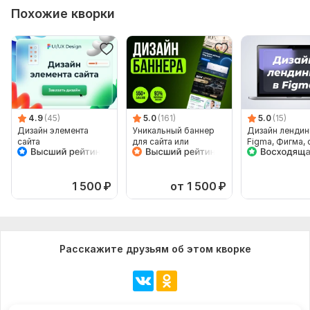
Похожие кворки
4.9
(45)
5.0
(161)
5.0
(15)
Дизайн элемента
Уникальный баннер
Дизайн лендин
сайта
для сайта или
Figma, Фигма, 
соцсетей
1 500
₽
от 1 500
₽
Расскажите друзьям об этом кворке