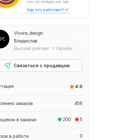
что-то пойдет не так
Как это работает?
Vivore_design
Владислав
Высший рейтинг
Офлайн
Связаться с продавцом
утация
4.9
олнено заказов
456
200
5
оценок в заказах
0
азов в работе