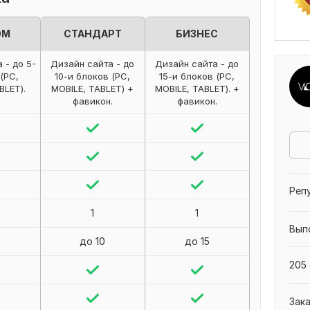
ОМ
СТАНДАРТ
БИЗНЕС
 - до 5-
Дизайн сайта - до
Дизайн сайта - до
(PC,
10-и блоков (PC,
15-и блоков (PC,
BLET).
MOBILE, TABLET) +
MOBILE, TABLET). +
фавикон.
фавикон.
Реп
1
1
Вып
до 10
до 15
205 
Зак