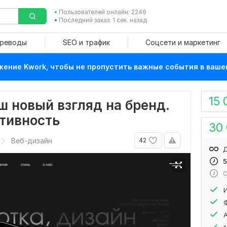
Пользователей онлайн: 2246
Последний заказ: 1 сек. назад
ереводы
SEO и трафик
Соцсети и маркетинг
ение Kwork, чтобы не пропустить важные события в ваше
15 
ш новый взгляд на бренд.
птивность
30
Веб-дизайн
42
Д
5
О