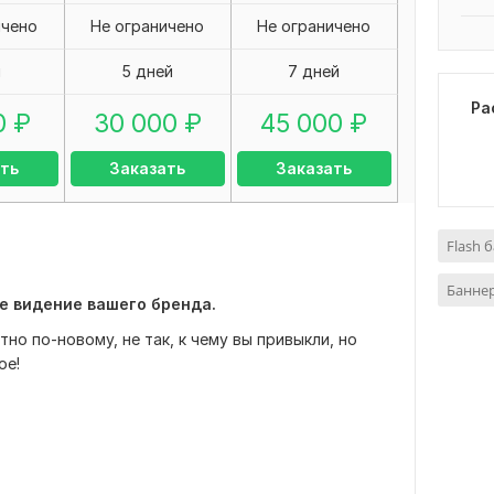
ичено
Не ограничено
Не ограничено
я
5 дней
7 дней
Ра
0
₽
30 000
₽
45 000
₽
ть
Заказать
Заказать
Flash 
Баннер
ое видение вашего бренда.
но по-новому, не так, к чему вы привыкли, но
ое!