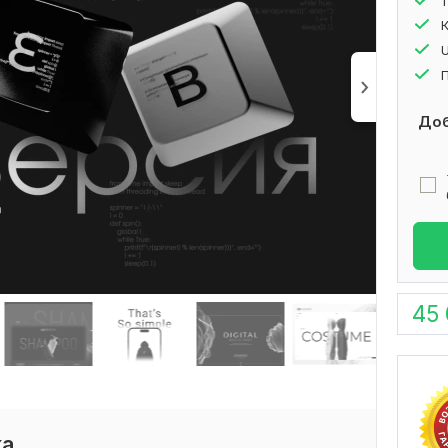
1
К
U
Доб
45
ка