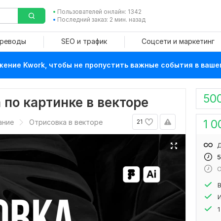
Пользователей онлайн: 1342
Последний заказ: 2 мин. назад
ереводы
SEO и трафик
Соцсети и маркетинг
ение Kwork, чтобы не пропустить важные события в ваше
50
 по картинке в векторе
1 0
ание
Отрисовка в векторе
21
Д
5
О