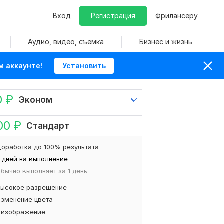
Вход
Регистрация
Фрилансеру
Аудио, видео, съемка
Бизнес и жизнь
м аккаунте!
Установить
0
₽
Эконом
00
₽
Стандарт
оработка до 100% результата
 дней на выполнение
бычно выполняет за 1 день
Высокое разрешение
Изменение цвета
1 изображение