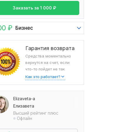
Заказать за
1 000
₽
00
₽
Бизнес
Гарантия возврата
Средства моментально
вернутся на счет, если
овторное обращение , быстро и хорошо"
что-то пойдет не так
ыв от ktimofeev,
Как это работает?
Elizaveta-a
Елизавета
Высший рейтинг плюс
Офлайн