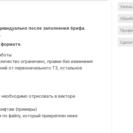
Умень
Обрабо
ивидуально после заполнения брифа.
Профе
.
Сделат
 формате.
работы
личество ограничено, правки без изменения
ний от первоначального ТЗ, остальное
й необходимо отрисовать в векторе
рифтам (примеры)
 по файлу, который прикреплен ниже