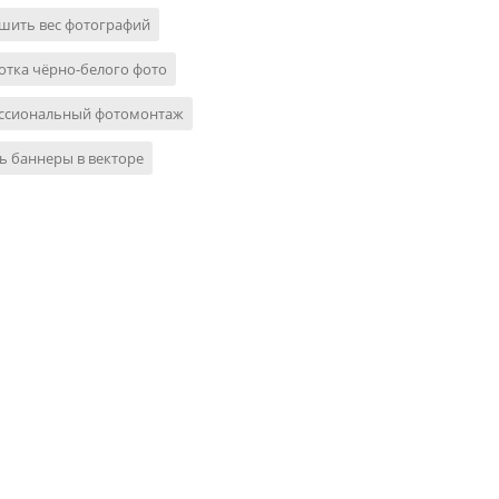
шить вес фотографий
тка чёрно-белого фото
ссиональный фотомонтаж
ь баннеры в векторе