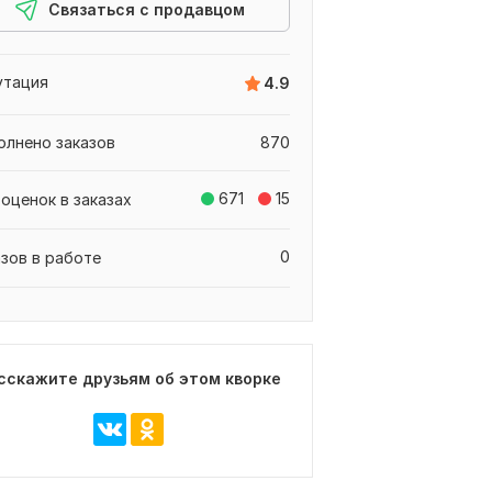
Связаться с продавцом
утация
4.9
олнено заказов
870
671
15
оценок в заказах
0
азов в работе
сскажите друзьям об этом кворке