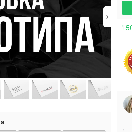
1 5
"П
K
Отз
ка