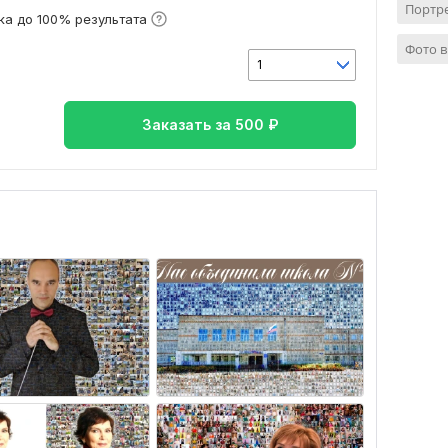
Портре
а до 100% результата
Фото в
1
Заказать за
500
₽