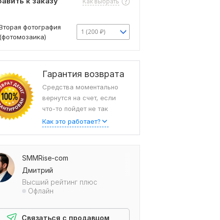
авить к заказу
Как выбрать
Вторая фотография
1 (200 ₽)
(фотомозаика)
Гарантия возврата
Средства моментально
вернутся на счет, если
что-то пойдет не так
Как это работает?
SMMRise-com
Дмитрий
Высший рейтинг плюс
Офлайн
Связаться с продавцом