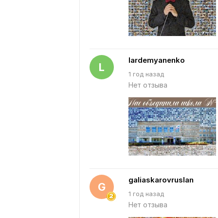
lardemyanenko
L
1 год назад
Нет отзыва
galiaskarovruslan
G
1 год назад
Нет отзыва