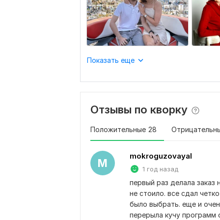
Показать еще
Отзывы по кворку
Положительные
28
Отрицательн
mokroguzovayal
M
1 год назад
первый раз делала заказ 
не стоило. все сдал четк
было выбрать. еще и очен
перерыла кучу программ с