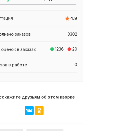
утация
4.9
олнено заказов
3302
1236
20
 оценок в заказах
0
азов в работе
сскажите друзьям об этом кворке