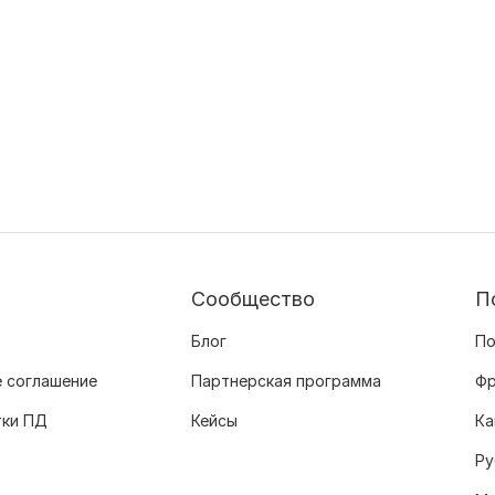
Сообщество
П
Блог
По
 соглашение
Партнерская программа
Фр
тки ПД
Кейсы
Ка
Ру