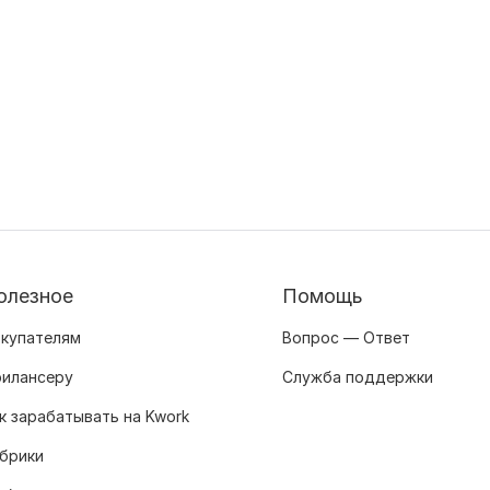
олезное
Помощь
купателям
Вопрос — Ответ
илансеру
Служба поддержки
к зарабатывать на Kwork
брики