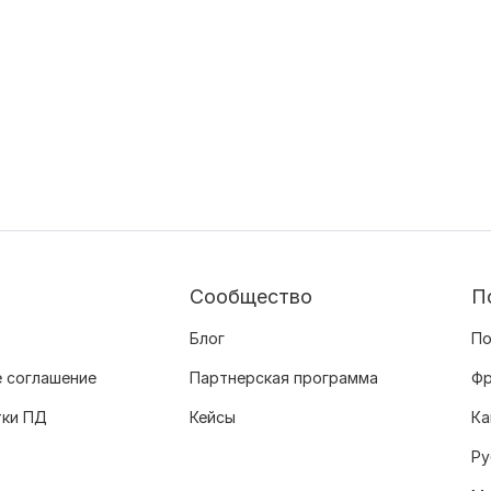
Сообщество
П
Блог
По
 соглашение
Партнерская программа
Фр
тки ПД
Кейсы
Ка
Ру