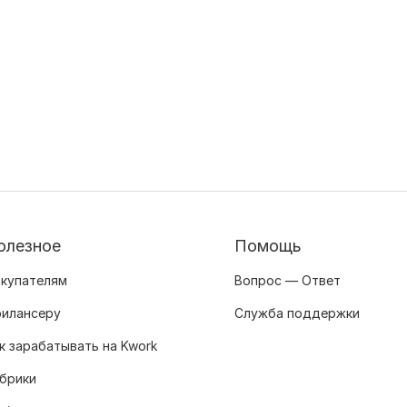
олезное
Помощь
купателям
Вопрос — Ответ
илансеру
Служба поддержки
к зарабатывать на Kwork
брики