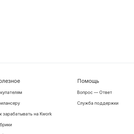
олезное
Помощь
купателям
Вопрос — Ответ
илансеру
Служба поддержки
к зарабатывать на Kwork
брики