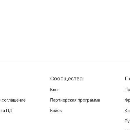
Сообщество
П
Блог
По
 соглашение
Партнерская программа
Фр
тки ПД
Кейсы
Ка
Ру