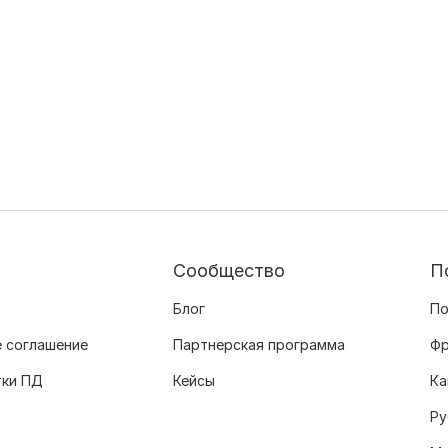
Сообщество
П
Блог
По
 соглашение
Партнерская программа
Фр
тки ПД
Кейсы
Ка
Ру