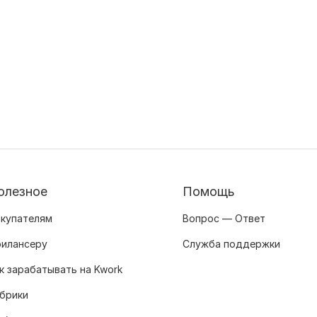
олезное
Помощь
купателям
Вопрос — Ответ
илансеру
Служба поддержки
к зарабатывать на Kwork
брики