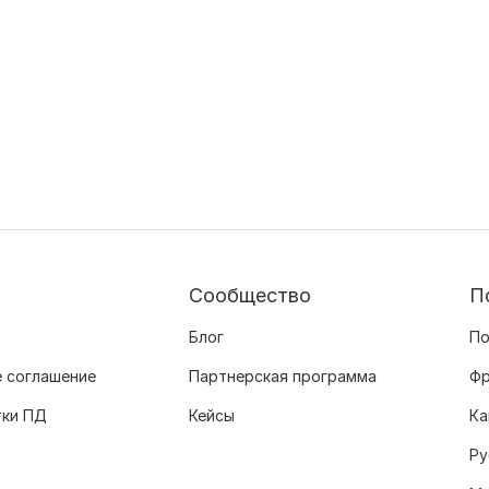
Сообщество
П
Блог
По
 соглашение
Партнерская программа
Фр
тки ПД
Кейсы
Ка
Ру