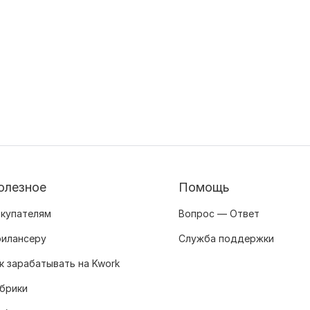
олезное
Помощь
купателям
Вопрос — Ответ
илансеру
Служба поддержки
к зарабатывать на Kwork
брики