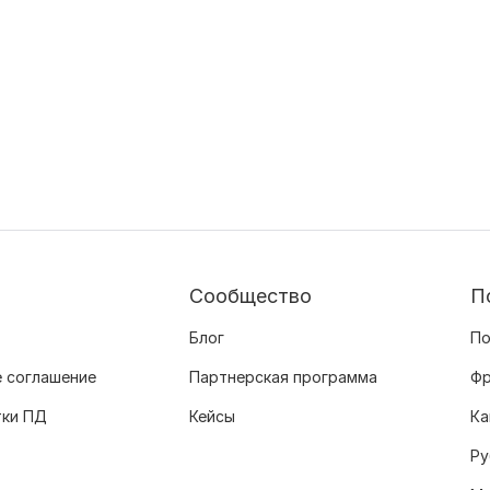
Сообщество
П
Блог
По
 соглашение
Партнерская программа
Фр
тки ПД
Кейсы
Ка
Ру