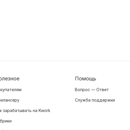
олезное
Помощь
купателям
Вопрос — Ответ
илансеру
Служба поддержки
к зарабатывать на Kwork
брики