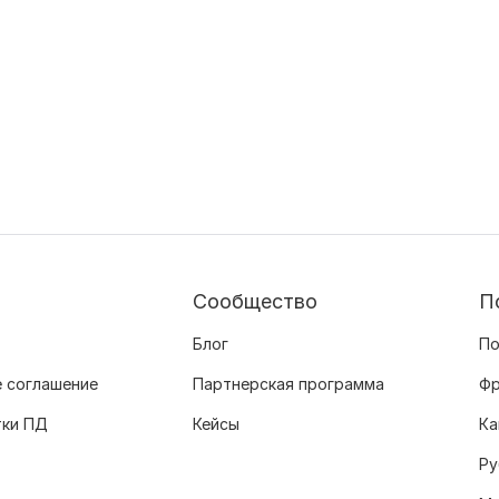
Сообщество
П
Блог
По
 соглашение
Партнерская программа
Фр
тки ПД
Кейсы
Ка
Ру