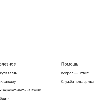
олезное
Помощь
купателям
Вопрос — Ответ
илансеру
Служба поддержки
к зарабатывать на Kwork
брики