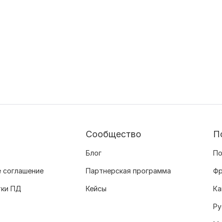
Сообщество
П
Блог
По
 соглашение
Партнерская программа
Фр
тки ПД
Кейсы
Ка
Ру