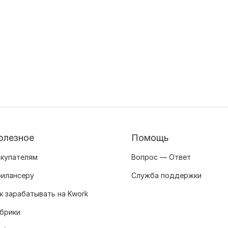
олезное
Помощь
купателям
Вопрос — Ответ
илансеру
Служба поддержки
к зарабатывать на Kwork
брики