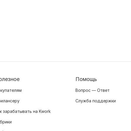
олезное
Помощь
купателям
Вопрос — Ответ
илансеру
Служба поддержки
к зарабатывать на Kwork
брики