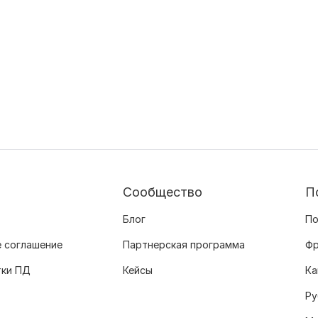
Сообщество
П
Блог
По
 соглашение
Партнерская программа
Фр
тки ПД
Кейсы
Ка
Ру