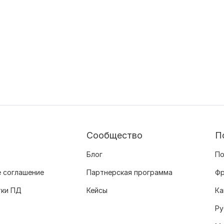
Сообщество
П
Блог
По
 соглашение
Партнерская программа
Фр
тки ПД
Кейсы
Ка
Ру