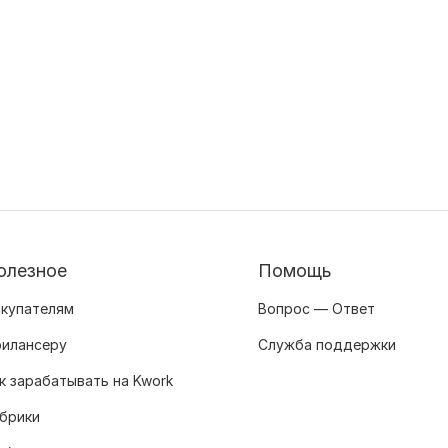
олезное
Помощь
купателям
Вопрос — Ответ
илансеру
Служба поддержки
к зарабатывать на Kwork
брики