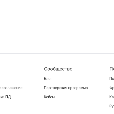
Сообщество
П
Блог
По
 соглашение
Партнерская программа
Фр
тки ПД
Кейсы
Ка
Ру