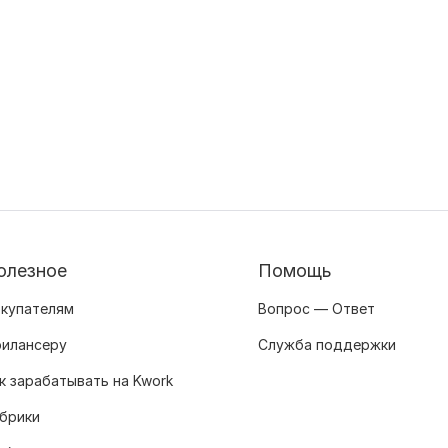
олезное
Помощь
купателям
Вопрос — Ответ
илансеру
Служба поддержки
к зарабатывать на Kwork
брики