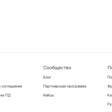
Сообщество
П
Блог
По
 соглашение
Партнерская программа
Фр
тки ПД
Кейсы
Ка
Ру