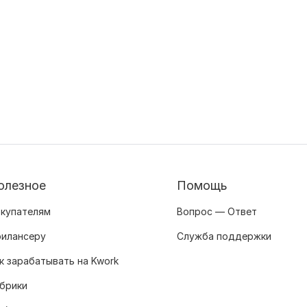
олезное
Помощь
купателям
Вопрос — Ответ
илансеру
Служба поддержки
к зарабатывать на Kwork
брики