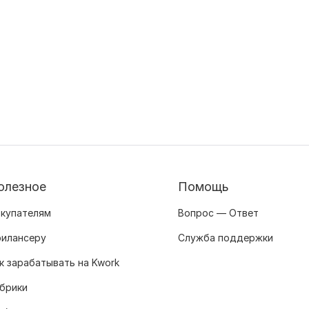
олезное
Помощь
купателям
Вопрос — Ответ
илансеру
Служба поддержки
к зарабатывать на Kwork
брики