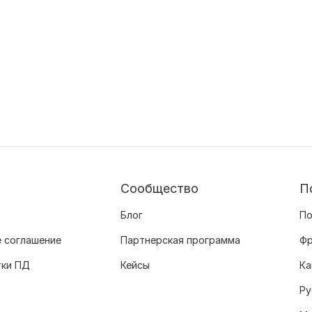
Сообщество
П
Блог
По
 соглашение
Партнерская программа
Фр
тки ПД
Кейсы
Ка
Ру