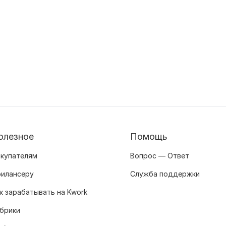
олезное
Помощь
купателям
Вопрос — Ответ
илансеру
Служба поддержки
к зарабатывать на Kwork
брики