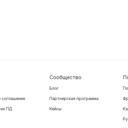
Сообщество
П
Блог
По
 соглашение
Партнерская программа
Фр
тки ПД
Кейсы
Ка
Ру