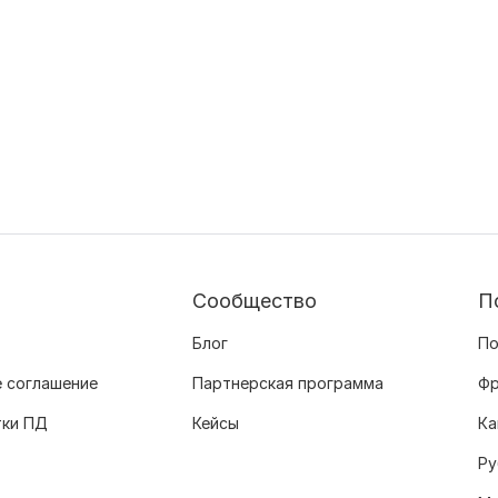
Сообщество
П
Блог
По
 соглашение
Партнерская программа
Фр
тки ПД
Кейсы
Ка
Ру