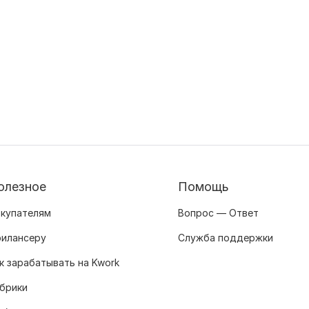
олезное
Помощь
купателям
Вопрос — Ответ
илансеру
Служба поддержки
к зарабатывать на Kwork
брики