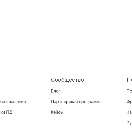
Сообщество
П
Блог
По
 соглашение
Партнерская программа
Фр
тки ПД
Кейсы
Ка
Ру