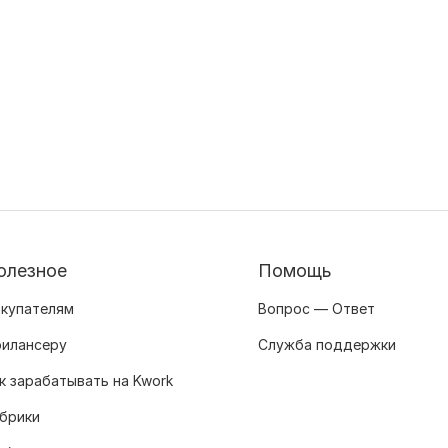
олезное
Помощь
купателям
Вопрос — Ответ
илансеру
Служба поддержки
к зарабатывать на Kwork
брики