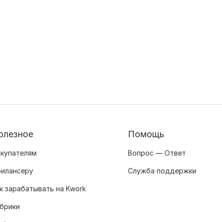
олезное
Помощь
купателям
Вопрос — Ответ
илансеру
Служба поддержки
к зарабатывать на Kwork
брики