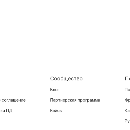
Сообщество
П
Блог
По
 соглашение
Партнерская программа
Фр
тки ПД
Кейсы
Ка
Ру