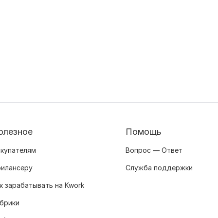
олезное
Помощь
купателям
Вопрос — Ответ
илансеру
Служба поддержки
к зарабатывать на Kwork
брики