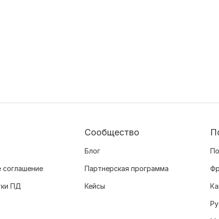
Сообщество
П
Блог
По
 соглашение
Партнерская программа
Фр
тки ПД
Кейсы
Ка
Ру