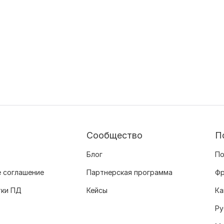
Сообщество
П
Блог
По
 соглашение
Партнерская программа
Фр
тки ПД
Кейсы
Ка
Ру