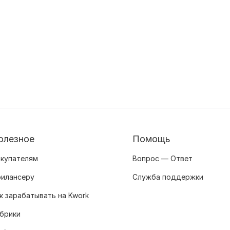
олезное
Помощь
купателям
Вопрос — Ответ
илансеру
Служба поддержки
к зарабатывать на Kwork
брики