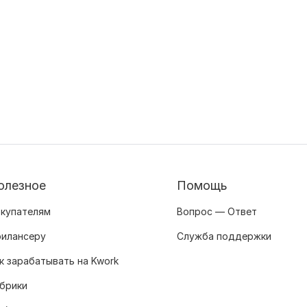
олезное
Помощь
купателям
Вопрос — Ответ
илансеру
Служба поддержки
к зарабатывать на Kwork
брики