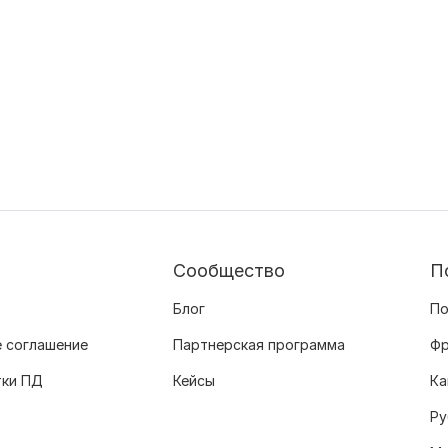
Сообщество
П
Блог
По
 соглашение
Партнерская программа
Фр
тки ПД
Кейсы
Ка
Ру