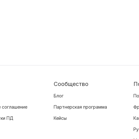
Сообщество
П
Блог
По
 соглашение
Партнерская программа
Фр
тки ПД
Кейсы
Ка
Ру