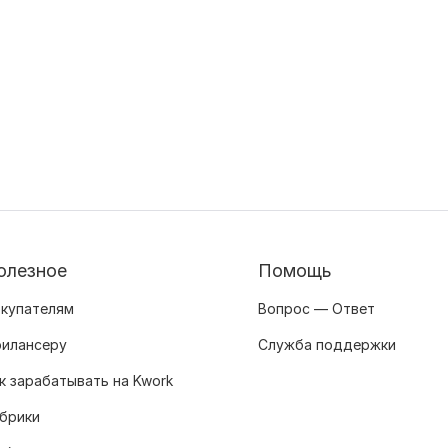
олезное
Помощь
купателям
Вопрос — Ответ
илансеру
Служба поддержки
к зарабатывать на Kwork
брики