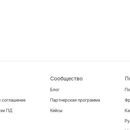
Сообщество
П
Блог
По
 соглашение
Партнерская программа
Фр
тки ПД
Кейсы
Ка
Ру