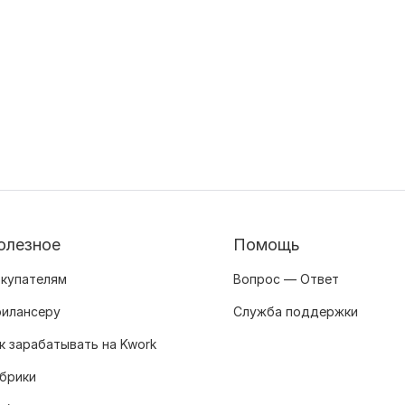
олезное
Помощь
купателям
Вопрос — Ответ
илансеру
Служба поддержки
к зарабатывать на Kwork
брики