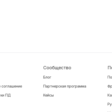
Сообщество
П
Блог
По
 соглашение
Партнерская программа
Фр
тки ПД
Кейсы
Ка
Ру