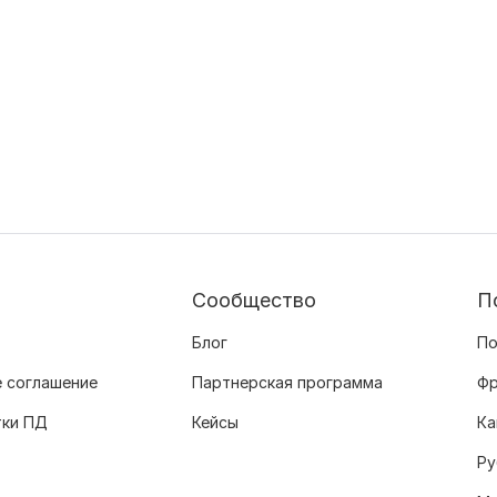
Сообщество
П
Блог
По
 соглашение
Партнерская программа
Фр
тки ПД
Кейсы
Ка
Ру