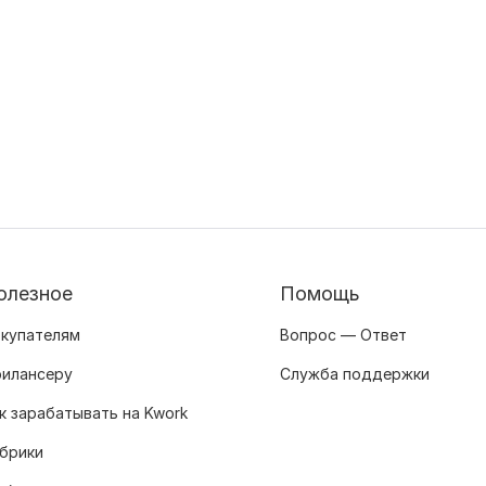
олезное
Помощь
купателям
Вопрос — Ответ
илансеру
Служба поддержки
к зарабатывать на Kwork
брики