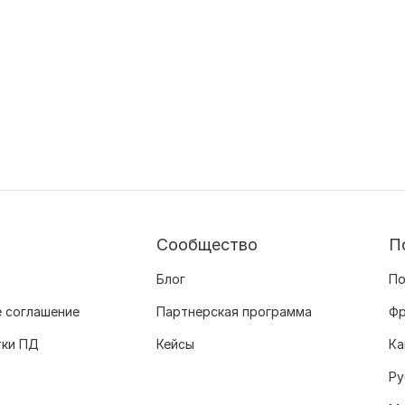
Сообщество
П
Блог
По
 соглашение
Партнерская программа
Фр
тки ПД
Кейсы
Ка
Ру