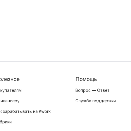
олезное
Помощь
купателям
Вопрос — Ответ
илансеру
Служба поддержки
к зарабатывать на Kwork
брики