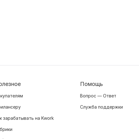
олезное
Помощь
купателям
Вопрос — Ответ
илансеру
Служба поддержки
к зарабатывать на Kwork
брики