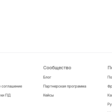
Сообщество
П
Блог
По
 соглашение
Партнерская программа
Фр
тки ПД
Кейсы
Ка
Ру