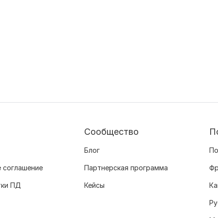
Сообщество
П
Блог
По
 соглашение
Партнерская программа
Фр
тки ПД
Кейсы
Ка
Ру