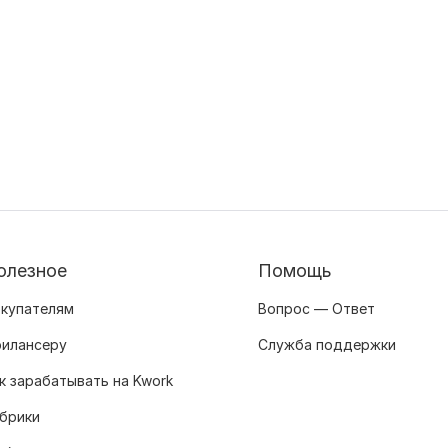
олезное
Помощь
купателям
Вопрос — Ответ
илансеру
Служба поддержки
к зарабатывать на Kwork
брики