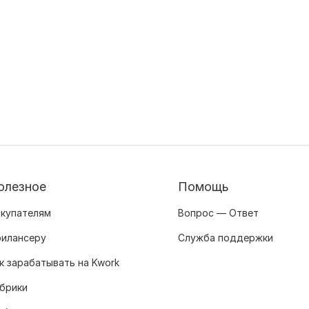
олезное
Помощь
купателям
Вопрос — Ответ
илансеру
Служба поддержки
к зарабатывать на Kwork
брики