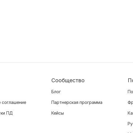
Сообщество
П
Блог
По
 соглашение
Партнерская программа
Фр
тки ПД
Кейсы
Ка
Ру