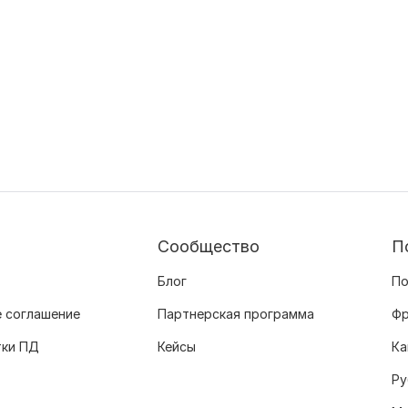
Сообщество
П
Блог
По
 соглашение
Партнерская программа
Фр
тки ПД
Кейсы
Ка
Ру