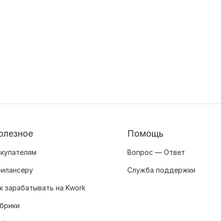
олезное
Помощь
купателям
Вопрос — Ответ
илансеру
Служба поддержки
к зарабатывать на Kwork
брики