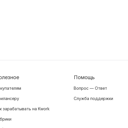
олезное
Помощь
купателям
Вопрос — Ответ
илансеру
Служба поддержки
к зарабатывать на Kwork
брики