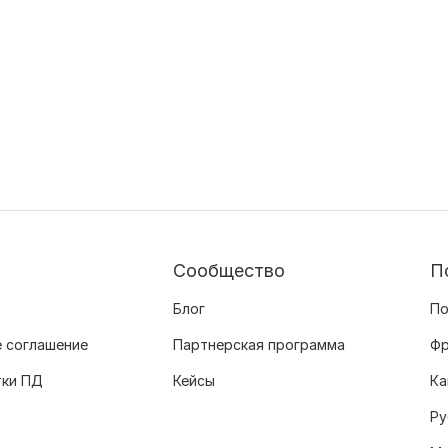
Сообщество
П
Блог
По
 соглашение
Партнерская программа
Фр
тки ПД
Кейсы
Ка
Ру