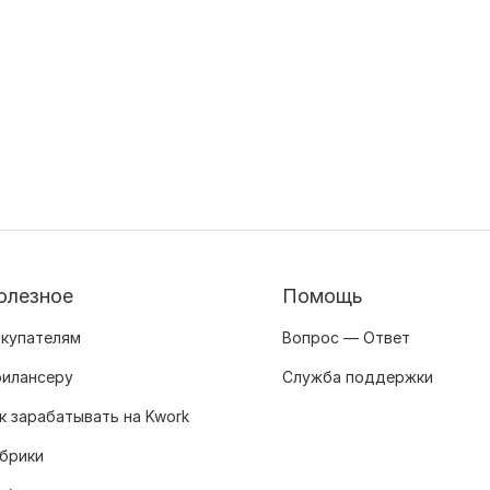
олезное
Помощь
купателям
Вопрос — Ответ
илансеру
Служба поддержки
к зарабатывать на Kwork
брики