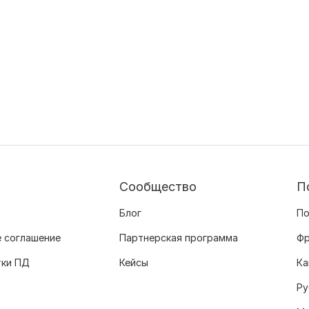
Сообщество
П
Блог
По
 соглашение
Партнерская программа
Фр
тки ПД
Кейсы
Ка
Ру