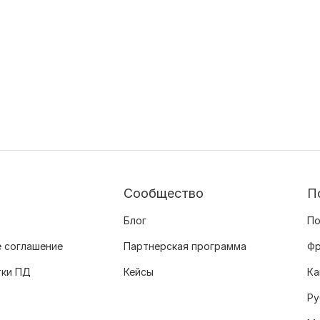
Сообщество
П
Блог
По
 соглашение
Партнерская программа
Фр
тки ПД
Кейсы
Ка
Ру