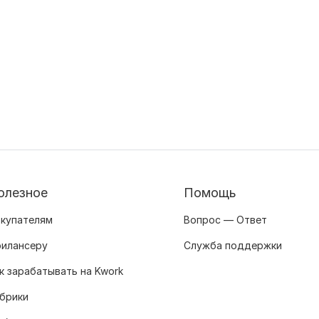
олезное
Помощь
купателям
Вопрос — Ответ
илансеру
Служба поддержки
к зарабатывать на Kwork
брики