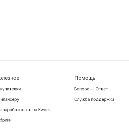
олезное
Помощь
купателям
Вопрос — Ответ
илансеру
Служба поддержки
к зарабатывать на Kwork
брики