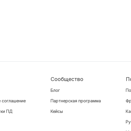
Сообщество
П
Блог
По
 соглашение
Партнерская программа
Фр
тки ПД
Кейсы
Ка
Ру