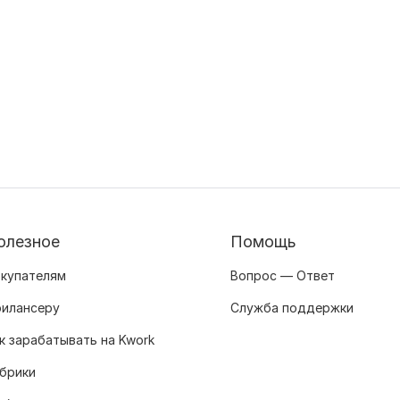
олезное
Помощь
купателям
Вопрос — Ответ
илансеру
Служба поддержки
к зарабатывать на Kwork
брики