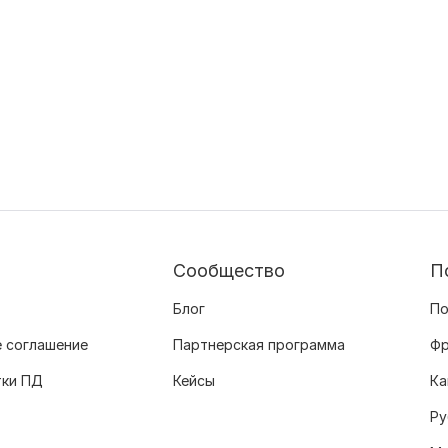
Сообщество
П
Блог
По
 соглашение
Партнерская программа
Фр
тки ПД
Кейсы
Ка
Ру