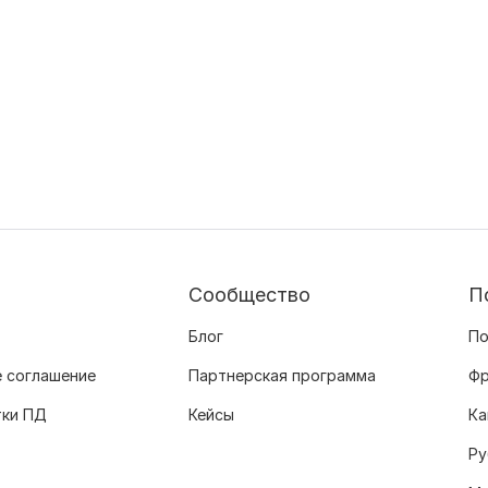
Сообщество
П
Блог
По
 соглашение
Партнерская программа
Фр
тки ПД
Кейсы
Ка
Ру