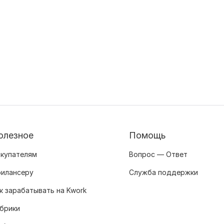
олезное
Помощь
купателям
Вопрос — Ответ
илансеру
Служба поддержки
к зарабатывать на Kwork
брики