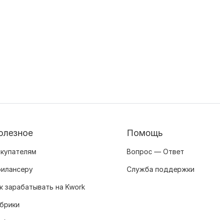
олезное
Помощь
купателям
Вопрос — Ответ
илансеру
Служба поддержки
к зарабатывать на Kwork
брики