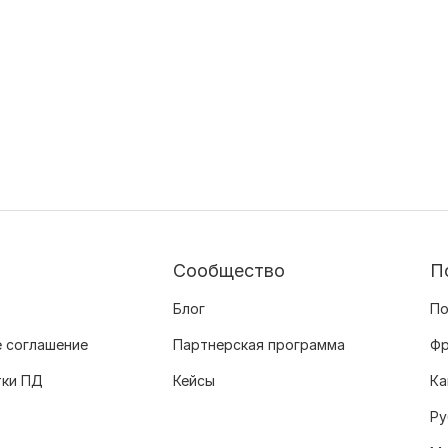
Сообщество
П
Блог
По
 соглашение
Партнерская программа
Фр
тки ПД
Кейсы
Ка
Ру